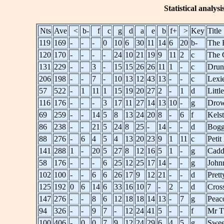
Statistical analys
Nts
Ave
<
b-
f
c
g
d
a
e
b
f+
>
Key
Title
119
169
-
-
-
0
10
6
30
11
14
6
20
b-
The 
120
170
-
-
-
-
24
10
21
19
9
11
2
c
The 
131
229
-
-
3
-
15
15
26
26
11
1
-
c
Drun
206
198
-
-
7
-
10
13
12
43
13
-
-
c
Lexi
57
522
-
1
11
1
15
19
20
27
2
-
1
d
Litt
116
176
-
-
-
3
17
11
27
14
13
10
-
g
Drow
69
259
-
-
14
5
8
13
24
20
8
-
6
f
Kels
86
238
-
-
21
5
24
8
25
-
14
-
-
d
Bogg
88
276
-
6
4
5
4
13
20
23
9
1
11
c
Petit
141
288
1
-
20
5
27
8
12
16
5
1
-
g
Cad
58
176
-
-
-
6
25
12
25
17
14
-
-
g
John
102
100
-
-
6
6
26
17
9
12
21
-
-
d
Prett
125
192
0
6
14
6
33
16
10
7
-
2
-
d
Cros
147
276
-
-
8
6
12
18
18
14
13
-
7
g
Peac
94
326
-
-
9
7
-
12
24
41
5
-
-
f
Mr T
100
406
-
0
0
7
9
12
24
29
6
4
5
g
Swee