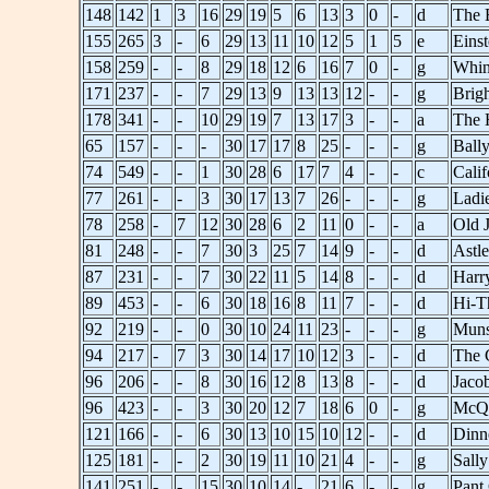
148
142
1
3
16
29
19
5
6
13
3
0
-
d
The 
155
265
3
-
6
29
13
11
10
12
5
1
5
e
Einst
158
259
-
-
8
29
18
12
6
16
7
0
-
g
Whin
171
237
-
-
7
29
13
9
13
13
12
-
-
g
Brig
178
341
-
-
10
29
19
7
13
17
3
-
-
a
The 
65
157
-
-
-
30
17
17
8
25
-
-
-
g
Ball
74
549
-
-
1
30
28
6
17
7
4
-
-
c
Cali
77
261
-
-
3
30
17
13
7
26
-
-
-
g
Ladi
78
258
-
7
12
30
28
6
2
11
0
-
-
a
Old 
81
248
-
-
7
30
3
25
7
14
9
-
-
d
Astle
87
231
-
-
7
30
22
11
5
14
8
-
-
d
Harr
89
453
-
-
6
30
18
16
8
11
7
-
-
d
Hi-T
92
219
-
-
0
30
10
24
11
23
-
-
-
g
Muns
94
217
-
7
3
30
14
17
10
12
3
-
-
d
The 
96
206
-
-
8
30
16
12
8
13
8
-
-
d
Jacob
96
423
-
-
3
30
20
12
7
18
6
0
-
g
McQu
121
166
-
-
6
30
13
10
15
10
12
-
-
d
Dinn
125
181
-
-
2
30
19
11
10
21
4
-
-
g
Sall
141
251
-
-
15
30
10
14
-
21
6
-
-
g
Pant