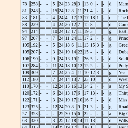
78
258
-
-
5
24
23
28
3
13
0
-
-
d
Marm
81
248
-
-
15
24
12
8
11
21
4
-
-
d
Roch
83
181
-
-
4
24
4
17
13
17
18
1
-
c
The 
88
229
-
-
4
24
26
12
7
15
8
-
-
d
Come
94
214
-
-
10
24
12
17
11
19
3
-
-
g
East 
97
207
-
-
7
24
11
24
11
17
2
-
-
g
Prin
105
192
-
-
5
24
18
6
11
13
15
3
-
g
Gree
105
207
-
-
3
24
19
14
22
15
-
-
-
d
Dub
106
190
-
-
9
24
13
19
1
26
5
-
-
d
Soldi
107
284
-
2
11
24
18
10
12
15
5
-
-
d
Polly
109
369
-
-
7
24
25
4
11
10
12
3
-
g
Year
112
180
-
-
7
24
14
13
7
23
10
-
-
d
West
118
170
-
-
12
24
15
16
13
14
2
-
-
a
My S
120
172
-
-
6
24
13
17
6
17
13
-
-
g
Thir
122
171
-
-
3
24
19
17
10
16
7
-
-
d
Miss
123
325
-
-
12
24
20
8
9
21
3
-
-
g
Road
57
353
-
-
-
25
30
15
6
22
-
-
-
a
Big 
63
320
-
-
3
25
12
18
14
11
13
-
-
d
Wilt
64
315
-
-
14
25
19
17
1
20
1
-
-
g
Hunt