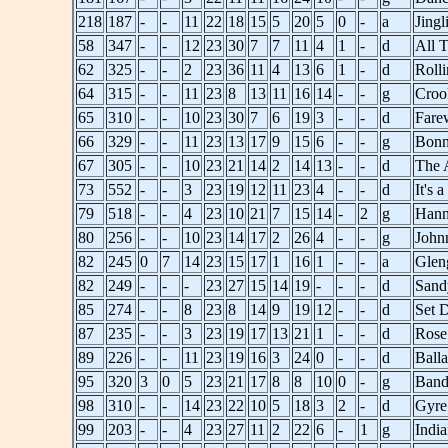
218
187
-
-
11
22
18
15
5
20
5
0
-
a
Jingl
58
347
-
-
12
23
30
7
7
11
4
1
-
d
All 
62
325
-
-
2
23
36
11
4
13
6
1
-
d
Rolli
64
315
-
-
11
23
8
13
11
16
14
-
-
g
Croo
65
310
-
-
10
23
30
7
6
19
3
-
-
d
Fare
66
329
-
-
11
23
13
17
9
15
6
-
-
g
Bonn
67
305
-
-
10
23
21
14
2
14
13
-
-
d
The 
73
552
-
-
3
23
19
12
11
23
4
-
-
d
It's 
79
518
-
-
4
23
10
21
7
15
14
-
2
g
Hann
80
256
-
-
10
23
14
17
2
26
4
-
-
g
John
82
245
0
7
14
23
15
17
1
16
1
-
-
a
Glen
82
249
-
-
-
23
27
15
14
19
-
-
-
d
Sand
85
274
-
-
8
23
8
14
9
19
12
-
-
d
Set 
87
235
-
-
3
23
19
17
13
21
1
-
-
d
Rose
89
226
-
-
11
23
19
16
3
24
0
-
-
d
Ball
95
320
3
0
5
23
21
17
8
8
10
0
-
g
Band
98
310
-
-
14
23
22
10
5
18
3
2
-
d
Gyre
99
203
-
-
4
23
27
11
2
22
6
-
1
g
Indi