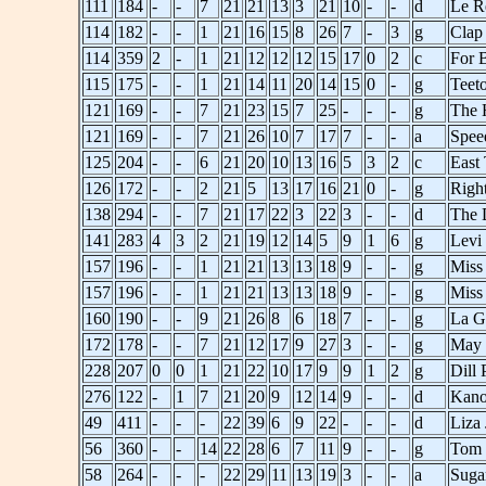
111
184
-
-
7
21
21
13
3
21
10
-
-
d
Le R
114
182
-
-
1
21
16
15
8
26
7
-
3
g
Clap
114
359
2
-
1
21
12
12
12
15
17
0
2
c
For 
115
175
-
-
1
21
14
11
20
14
15
0
-
g
Teeto
121
169
-
-
7
21
23
15
7
25
-
-
-
g
The 
121
169
-
-
7
21
26
10
7
17
7
-
-
a
Spee
125
204
-
-
6
21
20
10
13
16
5
3
2
c
East
126
172
-
-
2
21
5
13
17
16
21
0
-
g
Righ
138
294
-
-
7
21
17
22
3
22
3
-
-
d
The 
141
283
4
3
2
21
19
12
14
5
9
1
6
g
Levi
157
196
-
-
1
21
21
13
13
18
9
-
-
g
Miss
157
196
-
-
1
21
21
13
13
18
9
-
-
g
Miss 
160
190
-
-
9
21
26
8
6
18
7
-
-
g
La G
172
178
-
-
7
21
12
17
9
27
3
-
-
g
May 
228
207
0
0
1
21
22
10
17
9
9
1
2
g
Dill 
276
122
-
1
7
21
20
9
12
14
9
-
-
d
Kano
49
411
-
-
-
22
39
6
9
22
-
-
-
d
Liza 
56
360
-
-
14
22
28
6
7
11
9
-
-
g
Tom 
58
264
-
-
-
22
29
11
13
19
3
-
-
a
Suga