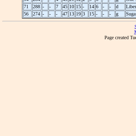
71
288
-
-
7
45
10
15
-
14
6
-
-
d
Liber
56
274
-
-
-
47
13
19
3
15
-
-
-
g
Suga
Page created T