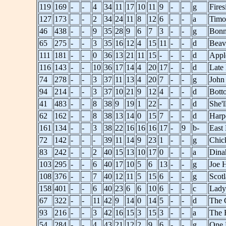
119
169
-
-
4
34
11
17
10
11
9
-
-
g
Fires
127
173
-
-
2
34
24
11
8
12
6
-
-
a
Timo
46
438
-
-
9
35
28
9
6
7
3
-
-
g
Bonn
65
275
-
-
3
35
16
12
4
15
11
-
-
d
Beav
111
181
-
-
0
36
13
21
11
15
-
-
-
d
Appl
116
143
-
-
10
36
17
14
4
20
17
-
-
d
Late
74
278
-
-
3
37
11
13
4
20
7
-
-
g
John
94
214
-
-
3
37
10
21
9
12
4
-
-
d
Bott
41
483
-
-
8
38
9
19
1
22
-
-
-
d
She'
62
162
-
-
8
38
13
14
0
15
7
-
-
d
Harpe
161
134
-
-
3
38
22
16
16
16
17
-
9
b-
East
72
142
-
-
-
39
11
14
9
23
1
-
-
g
Chic
83
242
-
-
2
40
15
13
10
17
0
-
-
a
Dina
103
295
-
-
6
40
17
10
5
6
13
-
-
g
Joe 
108
376
-
-
7
40
12
11
5
15
6
-
-
g
Scot
158
401
-
-
6
40
23
6
6
10
6
-
-
c
Lady
67
322
-
-
11
42
9
14
0
14
5
-
-
d
The 
93
216
-
-
3
42
16
15
3
15
3
-
-
a
The 
54
284
-
-
4
43
21
12
2
9
6
-
-
g
One 