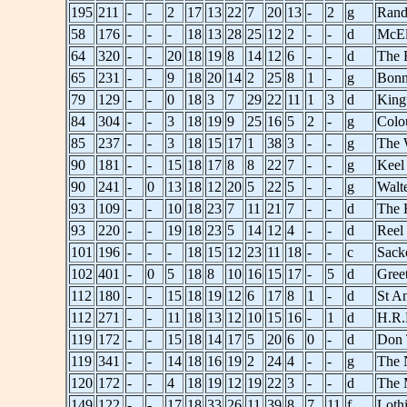
195
211
-
-
2
17
13
22
7
20
13
-
2
g
Rand
58
176
-
-
-
18
13
28
25
12
2
-
-
d
McEl
64
320
-
-
20
18
19
8
14
12
6
-
-
d
The 
65
231
-
-
9
18
20
14
2
25
8
1
-
g
Bonn
79
129
-
-
0
18
3
7
29
22
11
1
3
d
King
84
304
-
-
3
18
19
9
25
16
5
2
-
g
Colo
85
237
-
-
3
18
15
17
1
38
3
-
-
g
The 
90
181
-
-
15
18
17
8
8
22
7
-
-
g
Keel
90
241
-
0
13
18
12
20
5
22
5
-
-
g
Walte
93
109
-
-
10
18
23
7
11
21
7
-
-
d
The 
93
220
-
-
19
18
23
5
14
12
4
-
-
d
Reel
101
196
-
-
-
18
15
12
23
11
18
-
-
c
Sacke
102
401
-
0
5
18
8
10
16
15
17
-
5
d
Gree
112
180
-
-
15
18
19
12
6
17
8
1
-
d
St An
112
271
-
-
11
18
13
12
10
15
16
-
1
d
H.R.
119
172
-
-
15
18
14
17
5
20
6
0
-
d
Don 
119
341
-
-
14
18
16
19
2
24
4
-
-
g
The 
120
172
-
-
4
18
19
12
19
22
3
-
-
d
The 
149
122
-
-
17
18
33
26
11
39
8
7
11
f
Lothi