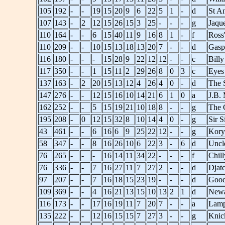
105
192
-
-
19
15
20
9
6
22
5
1
-
d
St A
107
143
-
2
12
15
26
15
3
25
-
-
-
g
Jaqu
110
164
-
-
6
15
40
11
9
16
8
1
-
f
Ross
110
209
-
-
10
15
13
18
13
20
7
-
-
d
Gasp
116
180
-
-
-
15
28
9
22
12
12
-
-
c
Bill
117
350
-
-
1
15
11
2
29
26
8
0
3
c
Eyes
137
163
-
2
20
15
13
12
4
26
4
0
-
d
The 
147
276
-
-
12
15
16
10
14
21
6
1
0
a
J.B. 
162
252
-
-
5
15
19
21
10
18
8
-
-
g
The 
195
208
-
0
12
15
32
8
10
14
4
0
-
g
Sir 
43
461
-
-
6
16
6
9
25
22
12
-
-
g
Kory
58
347
-
-
8
16
26
10
6
22
3
-
6
d
Uncl
76
265
-
-
-
16
14
11
34
22
-
-
-
f
Chil
76
336
-
-
7
16
27
11
7
27
2
-
-
d
Djat
97
207
-
-
7
16
18
15
23
19
-
-
-
d
Good
109
369
-
-
4
16
21
13
15
10
13
2
1
d
Newa
116
173
-
-
17
16
19
11
7
20
7
-
-
a
Lamp
135
222
-
-
12
16
15
15
7
27
3
-
-
g
Knic