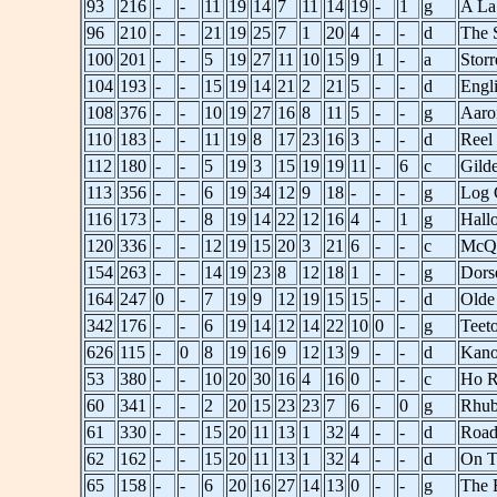
93
216
-
-
11
19
14
7
11
14
19
-
1
g
A La
96
210
-
-
21
19
25
7
1
20
4
-
-
d
The 
100
201
-
-
5
19
27
11
10
15
9
1
-
a
Storr
104
193
-
-
15
19
14
21
2
21
5
-
-
d
Engl
108
376
-
-
10
19
27
16
8
11
5
-
-
g
Aaron
110
183
-
-
11
19
8
17
23
16
3
-
-
d
Reel
112
180
-
-
5
19
3
15
19
19
11
-
6
c
Gild
113
356
-
-
6
19
34
12
9
18
-
-
-
g
Log 
116
173
-
-
8
19
14
22
12
16
4
-
1
g
Hall
120
336
-
-
12
19
15
20
3
21
6
-
-
c
McQu
154
263
-
-
14
19
23
8
12
18
1
-
-
g
Dors
164
247
0
-
7
19
9
12
19
15
15
-
-
d
Olde
342
176
-
-
6
19
14
12
14
22
10
0
-
g
Teeto
626
115
-
0
8
19
16
9
12
13
9
-
-
d
Kano
53
380
-
-
10
20
30
16
4
16
0
-
-
c
Ho R
60
341
-
-
2
20
15
23
23
7
6
-
0
g
Rhub
61
330
-
-
15
20
11
13
1
32
4
-
-
d
Road
62
162
-
-
15
20
11
13
1
32
4
-
-
d
On T
65
158
-
-
6
20
16
27
14
13
0
-
-
g
The 