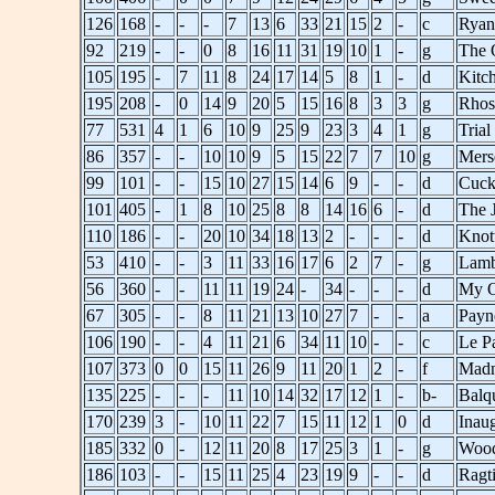
126
168
-
-
-
7
13
6
33
21
15
2
-
c
Ryan
92
219
-
-
0
8
16
11
31
19
10
1
-
g
The 
105
195
-
7
11
8
24
17
14
5
8
1
-
d
Kitch
195
208
-
0
14
9
20
5
15
16
8
3
3
g
Rhos
77
531
4
1
6
10
9
25
9
23
3
4
1
g
Tria
86
357
-
-
10
10
9
5
15
22
7
7
10
g
Mers
99
101
-
-
15
10
27
15
14
6
9
-
-
d
Cuck
101
405
-
1
8
10
25
8
8
14
16
6
-
d
The 
110
186
-
-
20
10
34
18
13
2
-
-
-
d
Knot
53
410
-
-
3
11
33
16
17
6
2
7
-
g
Lamb
56
360
-
-
11
11
19
24
-
34
-
-
-
d
My O
67
305
-
-
8
11
21
13
10
27
7
-
-
a
Payn
106
190
-
-
4
11
21
6
34
11
10
-
-
c
Le P
107
373
0
0
15
11
26
9
11
20
1
2
-
f
Madn
135
225
-
-
-
11
10
14
32
17
12
1
-
b-
Balq
170
239
3
-
10
11
22
7
15
11
12
1
0
d
Inaug
185
332
0
-
12
11
20
8
17
25
3
1
-
g
Wood
186
103
-
-
15
11
25
4
23
19
9
-
-
d
Ragt