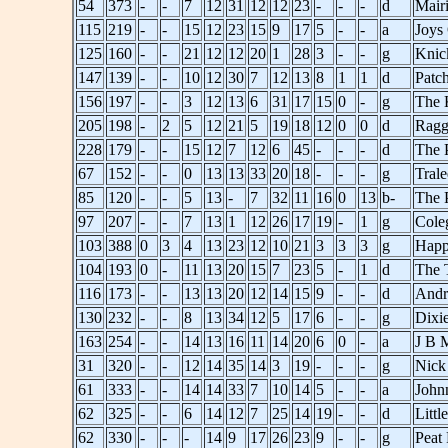
54
373
-
-
7
12
31
12
12
23
-
-
-
d
Mair
115
219
-
-
15
12
23
15
9
17
5
-
-
a
Joys
125
160
-
-
21
12
12
20
1
28
3
-
-
g
Knic
147
139
-
-
10
12
30
7
12
13
8
1
1
d
Patc
156
197
-
-
3
12
13
6
31
17
15
0
-
g
The K
205
198
-
2
5
12
21
5
19
18
12
0
0
d
Ragg
228
179
-
-
15
12
7
12
6
45
-
-
-
d
The 
67
152
-
-
0
13
13
33
20
18
-
-
-
g
Tral
85
120
-
-
5
13
-
7
32
11
16
0
13
b-
The 
97
207
-
-
7
13
1
12
26
17
19
-
1
g
Cole
103
388
0
3
4
13
23
12
10
21
3
3
3
g
Happ
104
193
0
-
11
13
20
15
7
23
5
-
1
d
The 
116
173
-
-
13
13
20
12
14
15
9
-
-
d
Andr
130
232
-
-
8
13
34
12
5
17
6
-
-
g
Dixi
163
254
-
-
14
13
16
11
14
20
6
0
-
a
J B 
31
320
-
-
12
14
35
14
3
19
-
-
-
g
Nick
61
333
-
-
14
14
33
7
10
14
5
-
-
a
John
62
325
-
-
6
14
12
7
25
14
19
-
-
d
Litt
62
330
-
-
-
14
9
17
26
23
9
-
-
g
Peat 