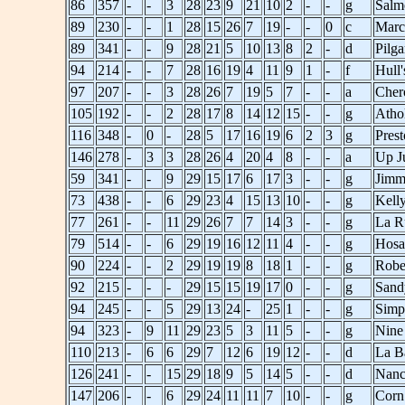
86
357
-
-
3
28
23
9
21
10
2
-
-
g
Salm
89
230
-
-
1
28
15
26
7
19
-
-
0
c
Marc
89
341
-
-
9
28
21
5
10
13
8
2
-
d
Pilga
94
214
-
-
7
28
16
19
4
11
9
1
-
f
Hull'
97
207
-
-
3
28
26
7
19
5
7
-
-
a
Cher
105
192
-
-
2
28
17
8
14
12
15
-
-
g
Atho
116
348
-
0
-
28
5
17
16
19
6
2
3
g
Prest
146
278
-
3
3
28
26
4
20
4
8
-
-
a
Up J
59
341
-
-
9
29
15
17
6
17
3
-
-
g
Jimm
73
438
-
-
6
29
23
4
15
13
10
-
-
g
Kell
77
261
-
-
11
29
26
7
7
14
3
-
-
g
La R
79
514
-
-
6
29
19
16
12
11
4
-
-
g
Hosa
90
224
-
-
2
29
19
19
8
18
1
-
-
g
Robe
92
215
-
-
-
29
15
15
19
17
0
-
-
g
Sand
94
245
-
-
5
29
13
24
-
25
1
-
-
g
Simpl
94
323
-
9
11
29
23
5
3
11
5
-
-
g
Nine
110
213
-
6
6
29
7
12
6
19
12
-
-
d
La B
126
241
-
-
15
29
18
9
5
14
5
-
-
d
Nanc
147
206
-
-
6
29
24
11
11
7
10
-
-
g
Corn