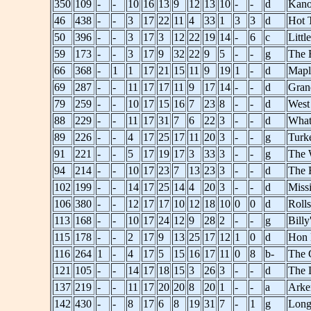
350
109
-
-
10
16
13
9
12
13
10
-
-
d
Kano
46
438
-
-
3
17
22
11
4
33
1
3
3
d
Hot 
50
396
-
-
3
17
3
12
22
19
14
-
6
c
Litt
59
173
-
-
3
17
9
32
22
9
5
-
-
g
The 
66
368
-
1
1
17
21
15
11
9
19
1
-
d
Mapl
69
287
-
-
11
17
17
11
9
17
14
-
-
d
Gran
79
259
-
-
10
17
15
16
7
23
8
-
-
d
West
88
229
-
-
11
17
31
7
6
22
3
-
-
d
What
89
226
-
-
4
17
25
17
11
20
3
-
-
g
Turke
91
221
-
-
5
17
19
17
3
33
3
-
-
g
The 
94
214
-
-
10
17
23
7
13
23
3
-
-
d
The 
102
199
-
-
14
17
25
14
4
20
3
-
-
d
Miss
106
380
-
-
12
17
17
10
12
18
10
0
0
d
Roll
113
168
-
-
10
17
24
12
9
28
2
-
-
g
Billy
115
178
-
-
2
17
9
13
25
17
12
1
0
d
Hon 
116
264
1
-
4
17
5
15
16
17
11
0
8
b-
The 
121
105
-
-
14
17
18
15
3
26
3
-
-
d
The 
137
219
-
-
11
17
20
20
8
20
1
-
-
a
Arke
142
430
-
-
8
17
6
8
19
31
7
-
1
g
Long