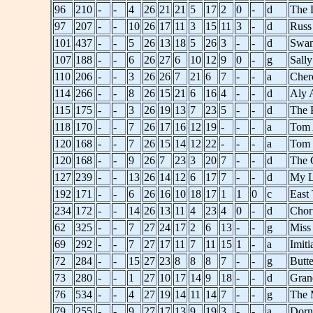
96
210
-
-
4
26
21
21
5
17
2
0
-
d
The 
97
207
-
-
10
26
17
11
3
15
11
3
-
d
Russ
101
437
-
-
5
26
13
18
5
26
3
-
-
d
Swa
107
188
-
-
6
26
27
6
10
12
9
0
-
g
Sally
110
206
-
-
3
26
26
7
21
6
7
-
-
a
Cher
114
266
-
-
8
26
15
21
6
16
4
-
-
d
Aly 
115
175
-
-
3
26
19
13
7
23
5
-
-
d
The 
118
170
-
-
7
26
17
16
12
19
-
-
-
a
Tom 
120
168
-
-
7
26
15
14
12
22
-
-
-
a
Tom 
120
168
-
-
9
26
7
23
3
20
7
-
-
d
The 
127
239
-
-
13
26
14
12
6
17
7
-
-
d
My Lo
192
171
-
-
6
26
16
10
18
17
1
1
0
c
East
234
172
-
-
14
26
13
11
4
23
4
0
-
d
Chor
62
325
-
-
7
27
24
17
2
6
13
-
-
g
Miss
69
292
-
-
7
27
17
11
7
11
15
1
-
a
Imiti
72
284
-
-
15
27
23
8
8
8
7
-
-
g
Butt
73
280
-
-
1
27
10
17
14
9
18
-
-
d
Gran
76
534
-
-
4
27
19
14
11
14
7
-
-
g
The 
79
255
-
-
9
27
17
13
9
19
3
-
-
a
Dorn