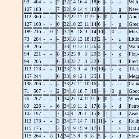
99
404
-
-
7
32
14
16
4
18
6
-
-
a
With
107
188
-
-
7
32
19
14
4
13
8
-
-
g
Newc
112
360
-
-
3
32
22
12
11
9
6
0
-
d
Anni
127
168
-
-
0
32
10
23
11
14
6
-
-
g
Gree
189
216
-
0
5
32
8
18
9
14
10
-
0
a
Miss
73
284
-
-
-
33
18
13
18
13
2
-
-
a
Littl
78
266
-
-
-
33
10
13
11
26
4
-
-
g
Wait
94
221
-
-
8
33
23
6
3
20
3
-
-
g
Flop
99
205
-
-
6
33
22
7
3
22
6
-
-
d
Fred
113
178
-
-
11
33
15
9
4
15
10
-
-
g
Trick
157
244
-
-
6
33
19
12
1
25
1
-
-
g
Megg
198
206
-
-
-
33
27
11
10
16
-
-
-
a
Capt
71
567
-
-
2
34
18
18
7
18
-
-
0
g
Good
76
267
-
-
1
34
27
14
11
9
0
0
-
g
When
89
226
-
-
6
34
19
11
2
17
8
-
-
d
Petro
102
197
-
-
7
34
9
20
1
15
8
1
-
d
Zeak
113
178
-
-
3
34
17
14
7
11
11
-
-
g
Ratti
115
175
-
-
3
34
19
15
9
17
1
-
-
a
Old J
115
264
-
8
12
34
15
8
6
8
5
-
-
d
Slow