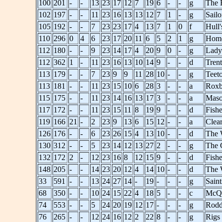
100
201
-
-
13
23
17
12
7
19
6
-
-
g
The 
102
197
-
-
11
23
16
13
13
12
7
1
-
g
Sailo
105
192
-
-
7
23
23
17
4
13
7
1
0
f
Hull'
110
296
0
4
6
23
17
20
11
6
5
2
1
g
Hom
112
180
-
-
9
23
14
17
4
20
9
0
-
g
Lady
112
362
1
-
11
23
16
13
10
14
9
-
-
d
Trent
113
179
-
-
7
23
9
9
11
28
10
-
-
g
Teeto
113
181
-
-
11
23
15
10
6
28
3
-
-
a
Roxb
115
175
-
-
11
23
14
16
13
17
3
-
-
a
Maso
117
172
-
-
11
23
15
11
8
19
9
-
-
d
Fishe
119
166
21
-
2
23
9
13
6
15
12
-
-
a
Clea
126
176
-
-
6
23
26
15
4
13
10
-
-
d
The 
130
312
-
-
5
23
14
12
13
27
2
-
-
g
The 
132
172
2
-
12
23
16
8
12
15
9
-
-
d
Fishe
148
205
-
-
14
23
20
12
4
14
10
-
-
d
The 
33
591
-
-
13
24
27
14
-
19
-
-
-
g
Saint
68
350
-
-
10
24
15
22
4
18
5
-
-
c
McQu
74
553
-
-
5
24
20
19
12
17
-
-
-
g
Rod
76
265
-
-
12
24
16
12
2
22
8
-
-
g
Rigs