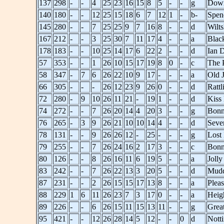
137
298
-
-
4
25
23
16
15
8
5
-
-
g
Down
140
180
-
-
12
25
15
18
6
7
12
1
-
b-
Spen
145
280
-
-
7
25
25
9
7
16
8
-
-
d
Wilt
167
212
-
-
3
25
30
7
11
17
4
-
-
a
Blac
178
183
-
-
10
25
14
17
6
22
2
-
-
d
Ian 
57
353
-
-
1
26
10
15
17
19
8
0
-
c
The 
58
347
-
7
6
26
22
10
9
17
-
-
-
a
Old 
66
305
-
-
-
26
12
23
9
26
0
-
-
d
Ratt
72
280
-
9
10
26
11
21
-
19
1
-
-
d
Kiss
74
272
-
-
7
26
20
14
4
20
3
-
-
g
Bonn
76
265
-
3
9
26
21
10
10
14
4
-
-
d
Seve
78
131
-
-
9
26
26
12
-
25
-
-
-
g
Lost 
79
255
-
-
7
26
24
16
2
17
3
-
-
c
Bonn
80
126
-
-
8
26
16
11
6
19
5
-
-
a
Joll
83
242
-
-
7
26
22
13
3
20
5
-
-
d
Mudd
87
231
-
-
2
26
15
15
17
13
8
-
-
a
Plea
88
229
1
6
11
26
23
7
3
17
0
-
-
a
Heig
89
226
-
-
6
26
15
11
15
13
11
-
-
g
Grea
95
421
-
-
12
26
28
14
5
12
-
-
0
d
Nott