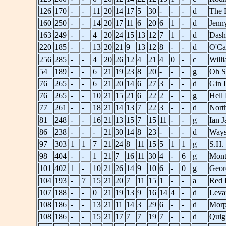
126
170
-
-
11
20
14
17
5
30
-
-
-
d
The 
160
250
-
-
14
20
17
11
6
20
6
1
-
d
Jenn
163
249
-
-
4
20
24
15
13
12
7
1
-
d
Dash
220
185
-
-
13
20
21
9
13
12
8
-
-
d
O'Ca
256
285
-
-
4
20
26
12
4
21
4
0
-
c
Willi
54
189
-
-
6
21
19
23
8
20
-
-
-
g
Oh S
76
265
-
-
6
21
20
14
6
27
3
-
-
d
Gin 
76
265
-
-
10
21
15
21
6
22
2
-
-
g
Hell
77
261
-
-
18
21
14
13
7
22
3
-
-
d
North
81
248
-
-
16
21
13
15
7
15
11
-
-
g
Ian 
86
238
-
-
-
21
30
14
8
23
-
-
-
d
Ways
97
303
1
1
7
21
24
8
11
15
5
1
1
g
S.H.
98
404
-
-
1
21
7
16
11
30
4
-
6
g
Mont
101
402
1
-
10
21
26
14
9
10
6
-
0
g
Geor
104
193
-
7
15
21
20
7
11
15
1
-
-
a
Red 
107
188
-
-
0
21
19
13
9
16
14
4
-
d
Levan
108
186
-
-
13
21
11
14
3
29
6
-
-
d
Morp
108
186
-
-
15
21
17
7
7
19
7
-
-
d
Quig