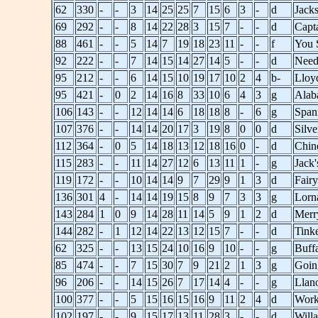
62
330
-
-
3
14
25
25
7
15
6
3
-
d
Jack
69
292
-
-
8
14
22
28
3
15
7
-
-
d
Capt
88
461
-
-
5
14
7
19
18
23
11
-
-
f
You 
92
222
-
-
7
14
15
14
27
14
5
-
-
d
Need
95
212
-
-
6
14
15
10
19
17
10
2
4
b-
Lloy
95
421
-
0
2
14
16
8
33
10
6
4
3
g
Alab
106
143
-
-
12
14
14
6
18
18
8
-
6
g
Span
107
376
-
-
14
14
20
17
3
19
8
0
0
d
Silv
112
364
-
0
5
14
18
13
12
18
16
0
-
d
Chin
115
283
-
-
11
14
27
12
6
13
11
1
-
g
Jack'
119
172
-
-
10
14
14
9
7
29
9
1
3
d
Fair
136
301
4
-
14
14
19
15
8
9
7
3
3
g
Lorn
143
284
1
0
9
14
28
11
14
5
9
1
2
d
Merr
144
282
-
1
12
14
22
13
12
15
7
-
-
d
Tinke
62
325
-
-
13
15
24
10
16
9
10
-
-
g
Buff
85
474
-
-
7
15
30
7
9
21
2
1
3
g
Goin
96
206
-
-
14
15
26
7
17
14
4
-
-
g
Llan
100
377
-
-
5
15
16
15
16
9
11
2
4
d
Work
102
197
-
-
9
15
17
13
11
28
3
-
-
d
Willa