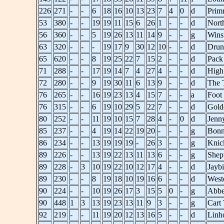
226
271
-
-
6
18
16
10
13
23
7
4
0
d
Prim
53
380
-
-
19
19
11
15
6
26
1
-
-
d
North
56
360
-
-
5
19
26
13
11
14
9
-
-
g
Wins
63
320
-
-
-
19
17
9
30
12
10
-
-
d
Drun
65
620
-
-
8
19
25
22
7
15
2
-
-
d
Pack
71
288
-
-
17
19
14
7
4
27
4
-
-
d
High
72
280
-
-
9
19
30
11
6
13
9
-
-
d
The 
76
265
-
-
16
19
23
13
4
15
7
-
-
a
Foot
76
315
-
-
6
19
10
29
5
22
7
-
-
d
Gold
80
252
-
-
11
19
10
15
7
28
4
-
0
d
Jenn
85
237
-
-
4
19
14
22
19
20
-
-
-
g
Bonn
86
234
-
-
13
19
19
19
-
26
3
-
-
g
Knic
89
226
-
-
13
19
22
13
11
13
6
-
-
g
Shep
89
228
-
3
10
19
22
10
12
17
4
-
-
d
Jaybi
89
230
-
-
8
19
18
10
19
16
6
-
-
d
West
90
224
-
-
10
19
26
17
3
15
5
0
-
g
Abbe
90
448
1
3
13
19
23
13
11
9
3
-
-
g
Cart
92
219
-
-
11
19
20
12
13
16
5
-
-
d
Linh