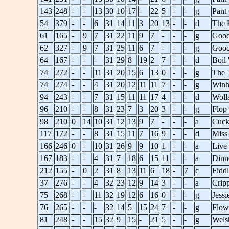
143
248
-
-
13
30
10
17
-
22
5
-
-
g
Pant
54
379
-
-
6
31
14
11
3
20
13
-
-
d
The F
61
165
-
9
7
31
22
11
9
7
-
-
-
g
Good
62
327
-
9
7
31
25
11
6
7
-
-
-
g
Good
64
167
-
-
-
31
29
8
19
2
7
-
-
d
Boil
74
272
-
-
11
31
20
15
6
13
0
-
-
g
The T
74
274
-
-
4
31
20
12
11
11
7
-
-
g
Win
94
243
-
-
7
31
15
11
11
17
4
-
-
d
Woll
96
210
-
-
8
31
23
7
3
20
3
-
-
g
Flop
98
210
0
14
10
31
12
13
9
7
-
-
-
a
Cuck
117
172
-
-
8
31
15
11
7
16
9
-
-
d
Miss
166
246
0
-
10
31
26
9
9
10
1
-
-
a
Live
167
183
-
-
4
31
7
18
6
15
11
-
-
a
Dinn
212
155
-
0
2
31
8
13
11
6
18
-
7
c
Fidd
37
276
-
-
4
32
23
12
9
14
3
-
-
a
Crip
75
268
-
-
11
32
19
12
6
16
0
-
-
g
Jessi
76
265
-
-
-
32
14
5
15
24
7
-
-
g
Flow
81
248
-
-
15
32
9
15
-
21
5
-
-
g
Wels