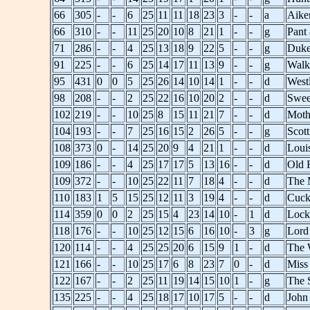
66
305
-
-
6
25
11
11
18
23
3
-
-
a
Aike
66
310
-
-
11
25
20
10
8
21
1
-
-
g
Pant 
71
286
-
-
4
25
13
18
9
22
5
-
-
g
Duke
91
225
-
-
6
25
14
17
11
13
9
-
-
g
Walk
95
431
0
0
5
25
26
14
10
14
1
-
-
d
West
98
208
-
-
2
25
22
16
10
20
2
-
-
d
Swee
102
219
-
-
10
25
8
15
11
21
7
-
-
d
Moth
104
193
-
-
7
25
16
15
2
26
5
-
-
g
Scott
108
373
0
-
14
25
20
9
4
21
1
-
-
d
Loui
109
186
-
-
4
25
17
17
5
13
16
-
-
d
Old 
109
372
-
-
10
25
22
11
7
18
4
-
-
d
The 
110
183
1
5
15
25
12
11
3
19
4
-
-
d
Cuck
114
359
0
0
2
25
15
4
23
14
10
-
1
d
Lock
118
176
-
-
10
25
12
15
6
16
10
-
3
g
Lord
120
114
-
-
4
25
25
20
6
15
9
1
-
d
The 
121
166
-
-
10
25
17
6
8
23
7
0
-
d
Miss 
122
167
-
-
2
25
11
19
14
15
10
1
-
g
The 
135
225
-
-
4
25
18
17
10
17
5
-
-
d
John