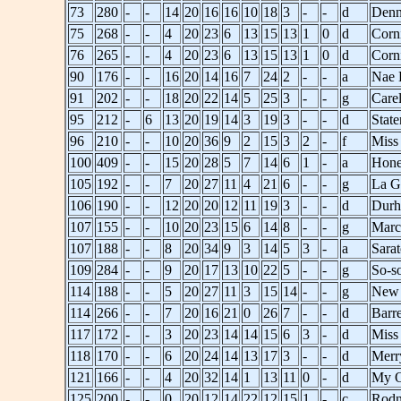
73
280
-
-
14
20
16
16
10
18
3
-
-
d
Denn
75
268
-
-
4
20
23
6
13
15
13
1
0
d
Corn
76
265
-
-
4
20
23
6
13
15
13
1
0
d
Corn
90
176
-
-
16
20
14
16
7
24
2
-
-
a
Nae 
91
202
-
-
18
20
22
14
5
25
3
-
-
g
Carel
95
212
-
6
13
20
19
14
3
19
3
-
-
d
State
96
210
-
-
10
20
36
9
2
15
3
2
-
f
Miss
100
409
-
-
15
20
28
5
7
14
6
1
-
a
Hone
105
192
-
-
7
20
27
11
4
21
6
-
-
g
La G
106
190
-
-
12
20
20
12
11
19
3
-
-
d
Durh
107
155
-
-
10
20
23
15
6
14
8
-
-
g
Marc
107
188
-
-
8
20
34
9
3
14
5
3
-
a
Sara
109
284
-
-
9
20
17
13
10
22
5
-
-
g
So-s
114
188
-
-
5
20
27
11
3
15
14
-
-
g
New 
114
266
-
-
7
20
16
21
0
26
7
-
-
d
Barr
117
172
-
-
3
20
23
14
14
15
6
3
-
d
Miss
118
170
-
-
6
20
24
14
13
17
3
-
-
d
Merr
121
166
-
-
4
20
32
14
1
13
11
0
-
d
My O
125
200
-
-
0
20
12
14
22
12
15
1
-
c
Rodn