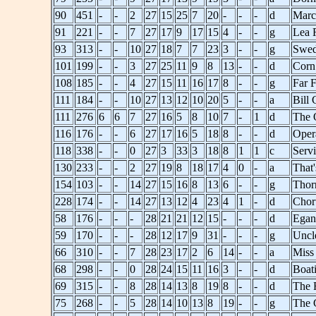
90
451
-
-
2
27
15
25
7
20
-
-
-
d
Marc
91
221
-
-
7
27
17
9
17
15
4
-
-
g
Lea 
93
313
-
-
10
27
18
7
7
23
3
-
-
g
Swed
101
199
-
-
3
27
25
11
9
8
13
-
-
d
Corn
108
185
-
-
4
27
15
11
16
17
8
-
-
g
Far 
111
184
-
-
10
27
13
12
10
20
5
-
-
a
Bill
111
276
6
6
7
27
16
5
8
10
7
-
1
d
The O
116
176
-
-
6
27
17
16
5
18
8
-
-
d
Oper
118
338
-
-
0
27
3
33
3
18
8
1
1
c
Servi
130
233
-
-
2
27
19
8
18
17
4
0
-
a
That'
154
103
-
-
14
27
15
16
8
13
6
-
-
g
Thor
228
174
-
-
14
27
13
12
4
23
4
1
-
d
Choru
58
176
-
-
-
28
21
21
12
15
-
-
-
d
Egan
59
170
-
-
-
28
12
17
9
31
-
-
-
g
Uncl
66
310
-
-
7
28
23
17
2
6
14
-
-
a
Miss
68
298
-
-
0
28
24
15
11
16
3
-
-
d
Boat
69
315
-
-
8
28
14
13
8
19
8
-
-
d
The F
75
268
-
-
5
28
14
10
13
8
19
-
-
g
The 