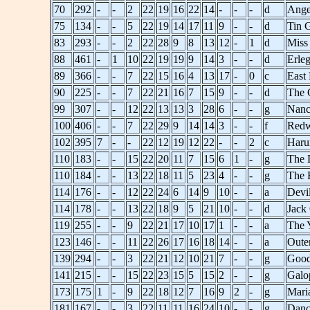
70
292
-
-
2
22
19
16
22
14
-
-
-
d
Ange
75
134
-
-
5
22
19
14
17
11
9
-
-
d
Tin 
83
293
-
-
2
22
28
9
8
13
12
-
1
d
Miss 
88
461
-
1
10
22
19
19
9
14
3
-
-
d
Erle
89
366
-
-
7
22
15
16
4
13
17
-
0
c
East
90
225
-
-
7
22
21
16
7
15
9
-
-
d
The 
99
307
-
-
12
22
13
13
3
28
6
-
-
g
Nanc
100
406
-
-
7
22
29
9
14
14
3
-
-
f
Red
102
395
7
-
-
22
12
19
12
22
-
-
2
c
Haru
110
183
-
-
15
22
20
11
7
15
6
1
-
g
The 
110
184
-
-
13
22
18
11
5
23
4
-
-
g
The 
114
176
-
-
12
22
24
6
14
9
10
-
-
a
Devi
114
178
-
-
13
22
18
9
5
21
10
-
-
d
Jack
119
255
-
-
9
22
21
17
10
17
1
-
-
a
The 
123
146
-
-
11
22
26
17
16
18
14
-
-
a
Oute
139
294
-
-
3
22
21
12
10
21
7
-
-
g
Goo
141
215
-
-
15
22
23
15
5
15
2
-
-
g
Galo
173
175
1
-
9
22
18
12
7
16
9
2
-
g
Maria
181
167
-
-
3
22
11
11
16
24
10
-
-
g
Danc