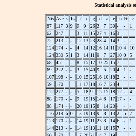
Statistical analysis 
Nts
Ave
<
b-
f
c
g
d
a
e
b
f+
>
87
117
3
9
9
9
26
3
7
30
-
-
1
62
247
-
-
3
11
15
27
4
16
3
-
-
72
213
-
-
12
13
23
28
4
14
3
-
-
124
174
-
-
4
14
12
16
14
11
10
4
10
124
330
5
1
3
14
11
9
7
27
10
0
5
68
451
-
-
8
15
17
10
25
15
7
-
-
69
222
-
-
3
15
40
9
5
20
4
1
-
107
198
-
-
10
15
25
16
10
18
2
-
-
59
170
-
-
11
17
18
16
7
23
4
-
-
112
277
-
-
5
18
9
15
15
18
12
-
4
88
170
-
-
9
19
15
14
6
17
17
-
-
88
174
-
-
20
19
15
8
14
20
-
-
-
116
219
6
0
13
19
13
9
8
13
2
5
7
123
170
-
-
14
19
11
23
8
14
6
-
1
144
213
-
-
14
19
13
11
18
15
7
-
-
60
170
-
-
17
20
21
14
7
19
-
-
-