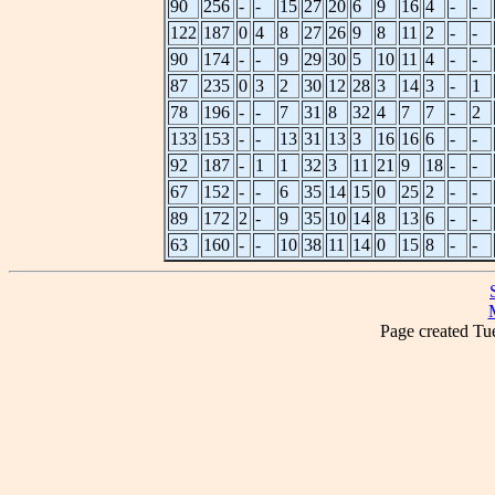
90
256
-
-
15
27
20
6
9
16
4
-
-
122
187
0
4
8
27
26
9
8
11
2
-
-
90
174
-
-
9
29
30
5
10
11
4
-
-
87
235
0
3
2
30
12
28
3
14
3
-
1
78
196
-
-
7
31
8
32
4
7
7
-
2
133
153
-
-
13
31
13
3
16
16
6
-
-
92
187
-
1
1
32
3
11
21
9
18
-
-
67
152
-
-
6
35
14
15
0
25
2
-
-
89
172
2
-
9
35
10
14
8
13
6
-
-
63
160
-
-
10
38
11
14
0
15
8
-
-
Page created T