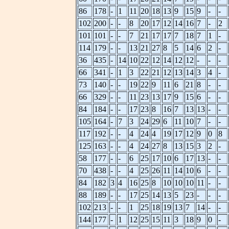
86
178
-
1
11
20
18
13
9
15
9
-
-
102
200
-
-
8
20
17
12
14
16
7
-
2
101
101
-
-
7
21
17
17
7
18
7
1
-
114
179
-
-
13
21
27
8
5
14
6
2
-
36
435
-
14
10
22
12
14
12
12
-
-
-
66
341
-
1
3
22
21
12
13
14
3
4
-
73
140
-
-
19
22
9
11
6
21
8
-
-
66
329
-
-
11
23
13
17
9
15
6
-
-
84
184
-
-
17
23
8
16
7
13
13
-
-
105
164
-
7
3
24
29
6
11
10
7
-
-
117
192
-
-
4
24
4
19
17
12
9
0
8
125
163
-
-
4
24
27
8
13
15
3
2
-
58
177
-
-
6
25
17
10
6
17
13
-
-
70
438
-
-
4
25
26
11
14
10
6
-
-
84
182
3
4
16
25
8
10
10
10
11
-
-
88
189
-
-
17
25
14
13
5
23
-
-
-
102
213
-
-
1
25
18
19
13
7
14
-
-
144
177
-
1
12
25
15
11
3
18
9
0
-