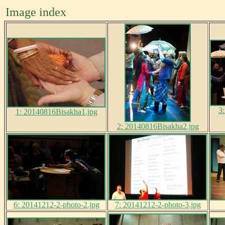
Image index
3
1: 20140816Bisakha1.jpg
2: 20140816Bisakha2.jpg
6: 20141212-2-photo-2.jpg
7: 20141212-2-photo-3.jpg