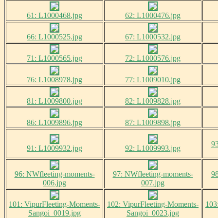
61: L1000468.jpg
62: L1000476.jpg
66: L1000525.jpg
67: L1000532.jpg
71: L1000565.jpg
72: L1000576.jpg
76: L1008978.jpg
77: L1009010.jpg
81: L1009800.jpg
82: L1009828.jpg
86: L1009896.jpg
87: L1009898.jpg
93
91: L1009932.jpg
92: L1009993.jpg
96: NWfleeting-moments-
97: NWfleeting-moments-
98
006.jpg
007.jpg
101: VipurFleeting-Moments-
102: VipurFleeting-Moments-
103
Sangoi_0019.jpg
Sangoi_0023.jpg